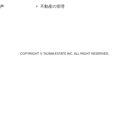
声
不動産の管理
COPYRIGHT © TAJIMA ESTATE INC. ALL RIGHT RESERVED.