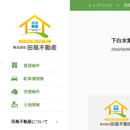
トップページ
田
>
下白水
2016/04/09
賃貸物件
駐車場情報
売買物件
土地情報
田島不動産について